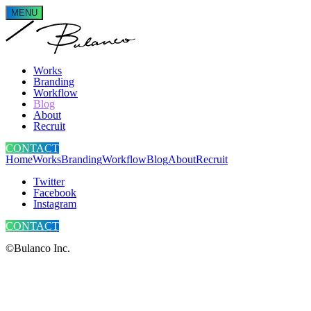
MENU
Works
Branding
Workflow
Blog
About
Recruit
CONTACT
Home
Works
Branding
Workflow
Blog
About
Recruit
Twitter
Facebook
Instagram
CONTACT
©Bulanco Inc.