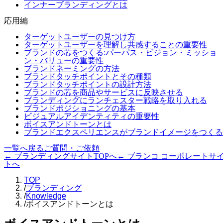
インナーブランディングとは
応用編
ターゲットユーザーの見つけ方
ターゲットユーザーを理解し共感することの重要性
ブランドの芯をつくる:パーパス・ビジョン・ミッショ
ン・バリューの重要性
ブランドネーミングの方法
ブランドタッチポイントとその種類
ブランドタッチポイントの設計方法
ブランドの芯を商品やサービスに反映させる
ブランディングにランチェスター戦略を取り入れる
ブランドポジショニングの基本
ビジュアルアイデンティティの重要性
ボイスアンドトーンとは
ブランドエクスペリエンスがブランドイメージをつくる
一覧へ戻る
ご質問・ご依頼
← ブランディングサイトTOPへ
← ブランコ コーポレートサ
トへ
TOP
/
ブランディング
/
Knowledge
/
ボイスアンドトーンとは