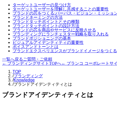
ターゲットユーザーの見つけ方
ターゲットユーザーを理解し共感することの重要性
ブランドの芯をつくる:パーパス・ビジョン・ミッショ
ブランドネーミングの方法
ブランドタッチポイントとその種類
ブランドタッチポイントの設計方法
ブランドの芯を商品やサービスに反映させる
ブランディングにランチェスター戦略を取り入れる
ブランドポジショニングの基本
ビジュアルアイデンティティの重要性
ボイスアンドトーンとは
ブランドエクスペリエンスがブランドイメージをつくる
一覧へ戻る
ご質問・ご依頼
← ブランディングサイトTOPへ
← ブランコ コーポレートサ
TOP
/
ブランディング
/
Knowledge
/
ブランドアイデンティティとは
ブランドアイデンティティとは